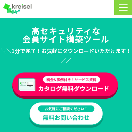
特長
高セキュリティな
会員サイト構築ツール
サービス一覧
＼＼1分で完了！お気軽にダウンロードいただけます！
クライゼルの使い方
／／
資料DL・ウェビナー一覧
導入事例
料金・プラン
よくあるご質問
CRMラボ