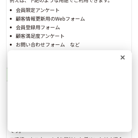
会員限定アンケート
顧客情報更新用のWebフォーム
会員登録用フォーム
顧客満足度アンケート
お問い合わせフォーム など
また、アンケートの集計を管理画面からリアルタイム
×
でご確認いただけます。
決済代行サービス連携
会員に会費やイベント費等を徴収する場合、マイペー
ジからの決済ができるようにすることが可能です。
会費決済の仕組みや、継続課金などの仕組みを導入で
きます。
※決済代行サービスのご利用は貴社にてご契約が必要
です。