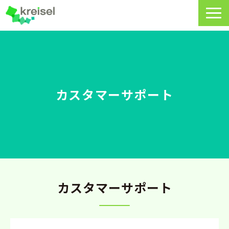
特長
サービス一覧
クライゼルの使い方
カスタマーサポート
資料DL・ウェビナー一覧
導入事例
料金・プラン
よくあるご質問
カスタマーサポート
CRMラボ