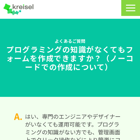
特長
サービス一覧
よくあるご質問
プログラミングの知識がなくてもフ
クライゼルの使い方
ォームを作成できますか？（ノーコ
ードでの作成について） 
資料DL・ウェビナー一覧
導入事例
料金・プラン
よくあるご質問
はい、専門のエンジニアやデザイナー
がいなくても運用可能です。プログラ
CRMラボ
ミングの知識がない方でも、管理画面
上でクリック操作などにより簡単にフ