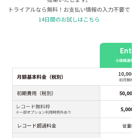
トライアルなら無料！お支払い情報の入力不要で
14日間のお試しはこちら
Entr
小規模運用向
10,00
0
月額基本料金（税別）
初月無料！
初期費用（税別）
50,00
0
レコード無料枠
5,00
0
※一部オプション利用時例外あり
レコード超過料金
従量制