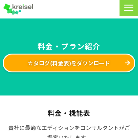
特長
サービス一覧
料金・プラン紹介
クライゼルの使い方
カタログ(料金表)をダウンロード
資料DL・ウェビナー一覧
導入事例
料金・プラン
よくあるご質問
料金・機能表
CRMラボ
貴社に最適なエディションをコンサルタントがご
提案いたします。