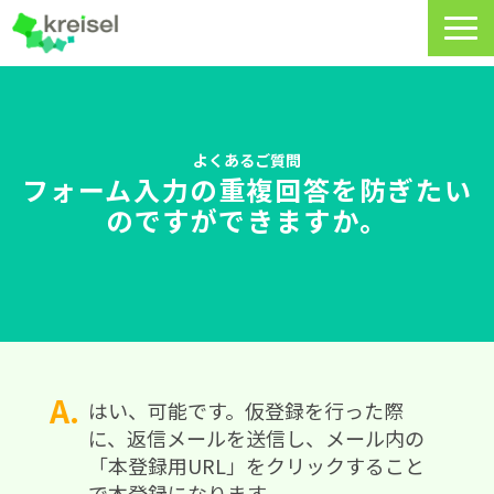
特長
サービス一覧
よくあるご質問
フォーム入力の重複回答を防ぎたい
クライゼルの使い方
のですができますか。
資料DL・ウェビナー一覧
導入事例
料金・プラン
よくあるご質問
はい、可能です。仮登録を行った際
に、返信メールを送信し、メール内の
CRMラボ
「本登録用URL」をクリックすること
で本登録になります。