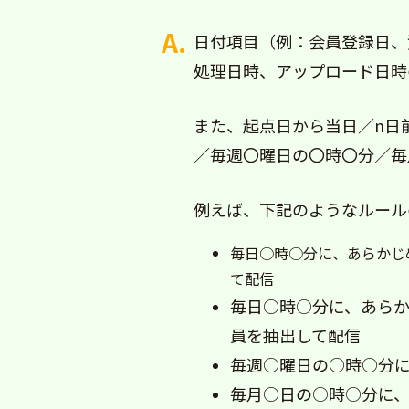
日付項目（例：会員登録日、
処理日時、アップロード日時
また、起点日から当日／n日
／毎週〇曜日の〇時〇分／毎
例えば、下記のようなルール
毎日○時○分に、あらかじ
て配信
毎日○時○分に、あら
員を抽出して配信
毎週○曜日の○時○分
毎月○日の○時○分に