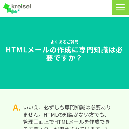
特長
サービス一覧
よくあるご質問
HTMLメールの作成に専門知識は必
クライゼルの使い方
要ですか？
資料DL・ウェビナー一覧
導入事例
料金・プラン
よくあるご質問
いいえ、必ずしも専門知識は必要あり
ません。HTMLの知識がない方でも、
CRMラボ
管理画面上でHTMLメールを作成でき
るエディターが用意されています。も