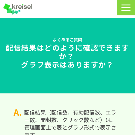
特長
サービス一覧
よくあるご質問
配信結果はどのように確認できます
クライゼルの使い方
か？ 
グラフ表示はありますか？
資料DL・ウェビナー一覧
導入事例
料金・プラン
よくあるご質問
配信結果（配信数、有効配信数、エラ
ー数、開封数、クリック数など）は、
CRMラボ
管理画面上で表とグラフ形式で表示さ
ます。