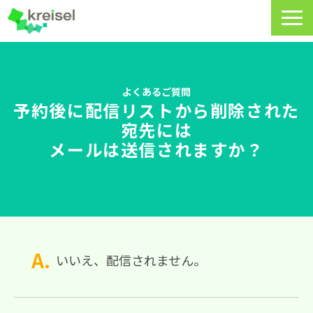
特長
サービス一覧
よくあるご質問
予約後に配信リストから削除された
クライゼルの使い方
宛先には
メールは送信されますか？
資料DL・ウェビナー一覧
導入事例
料金・プラン
よくあるご質問
いいえ、配信されません。
CRMラボ