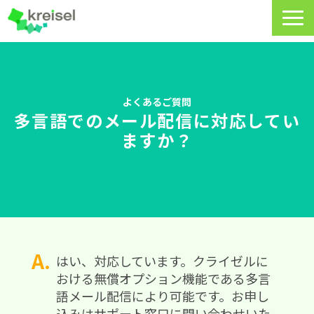
特長
サービス一覧
よくあるご質問
多言語でのメール配信に対応してい
クライゼルの使い方
ますか？
資料DL・ウェビナー一覧
導入事例
料金・プラン
よくあるご質問
はい、対応しています。クライゼルに
おける無償オプション機能である多言
CRMラボ
語メール配信により可能です。お申し
込みはサポート窓口に問い合わせいた