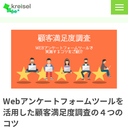
特長
サービス一覧
クライゼルの使い方
資料DL・ウェビナー一覧
導入事例
料金・プラン
Webアンケートフォームツールを
よくあるご質問
活用した顧客満足度調査の４つの
CRMラボ
コツ