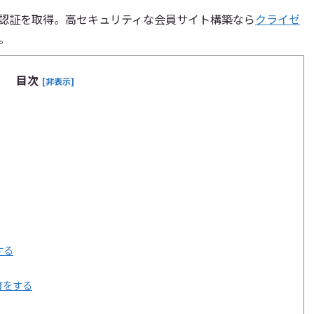
ィ認証を取得。高セキュリティな会員サイト構築なら
クライゼ
。
目次
[非表示]
する
育をする