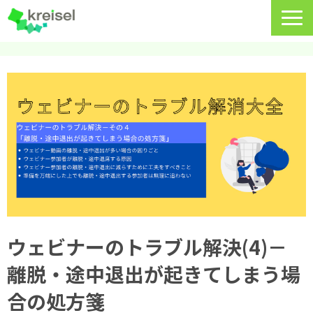
特長
サービス一覧
クライゼルの使い方
資料DL・ウェビナー一覧
導入事例
料金・プラン
ウェビナーのトラブル解決(4)－
よくあるご質問
離脱・途中退出が起きてしまう場
CRMラボ
合の処方箋