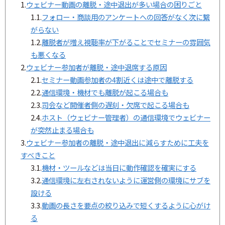
1.
ウェビナー動画の離脱・途中退出が多い場合の困りごと
1.1.
フォロー・商談用のアンケートへの回答がなく次に繋
がらない
1.2.
離脱者が増え視聴率が下がることでセミナーの雰囲気
も悪くなる
2.
ウェビナー参加者が離脱・途中退席する原因
2.1.
セミナー動画参加者の4割近くは途中で離脱する
2.2.
通信環境・機材でも離脱が起こる場合も
2.3.
司会など開催者側の遅刻・欠席で起こる場合も
2.4.
ホスト（ウェビナー管理者）の通信環境でウェビナー
が突然止まる場合も
3.
ウェビナー参加者の離脱・途中退出に減らすために工夫を
すべきこと
3.1.
機材・ツールなどは当日に動作確認を確実にする
3.2.
通信環境に左右されないように運営側の環境にサブを
設ける
3.3.
動画の長さを要点の絞り込みで短くするように心がけ
る