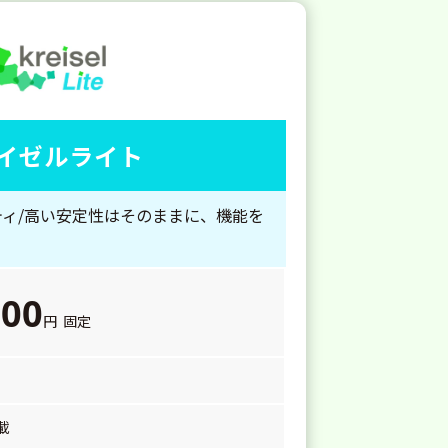
イゼルライト
ィ/高い安定性はそのままに、機能を
000
円 固定
載