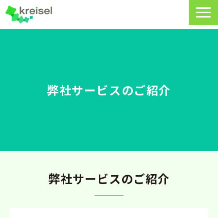
特長
サービス一覧
クライゼルの使い方
弊社サービスのご紹介
資料DL・ウェビナー一覧
導入事例
料金・プラン
よくあるご質問
弊社サービスのご紹介
CRMラボ