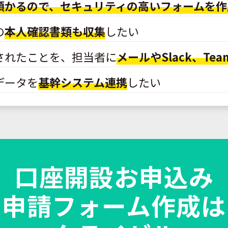
預かるので、セキュリティの高いフォームを作
の
本人確認書類も収集
したい
されたことを、担当者に
メールやSlack、Te
データを
基幹システム連携
したい
口座開設お申込み
申請フォーム作成は