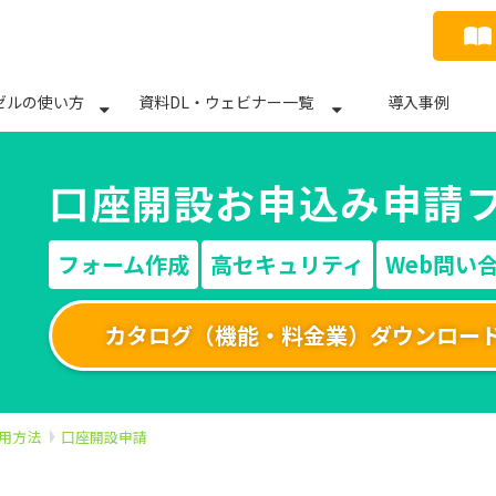
ゼルの使い方
資料DL・ウェビナー一覧
導入事例
口座開設お申込み申請
フォーム作成
高セキュリティ
Web問い
カタログ（機能・料金業）ダウンロー
活用方法
口座開設申請