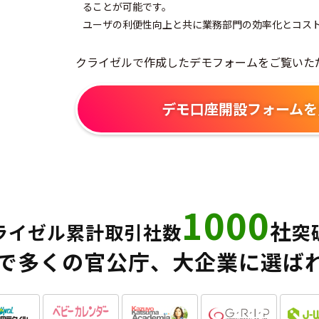
ることが可能です。
ユーザの利便性向上と共に業務部門の効率化とコス
クライゼルで作成したデモフォームをご覧いた
デモ口座開設フォームを
1000
社
ライゼル累計取引社数
突
で多くの官公庁、大企業に選ば