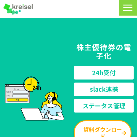
特長
サービス一覧
株主優待券の電
クライゼルの使い方
子化
資料DL・ウェビナー一覧
24h受付
導入事例
slack連携
料金・プラン
ステータス管理
よくあるご質問
CRMラボ
資料ダウンロー
ド