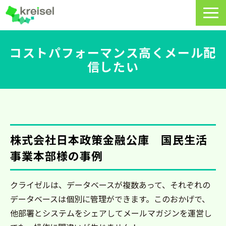
特長
コストパフォーマンス高くメール配
信したい
サービス一覧
クライゼルの使い方
資料DL・ウェビナー一覧
導入事例
株式会社日本政策金融公庫　国民生活
事業本部様の事例
料金・プラン
よくあるご質問
クライゼルは、データベースが複数あって、それぞれの
データベースは個別に管理ができます。このおかげで、
CRMラボ
他部署とシステムをシェアしてメールマガジンを運営し