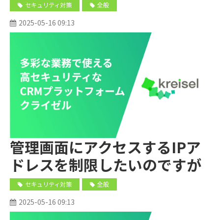
Language）によるシングル
セキュリティ対策
全般
サインオン（SSO）に対応し
2025-05-16 09:13
ていますか？
管理画面にアクセスするIPア
ドレスを制限したいのですが
可能ですか。
セキュリティ対策
全般
2025-05-16 09:13