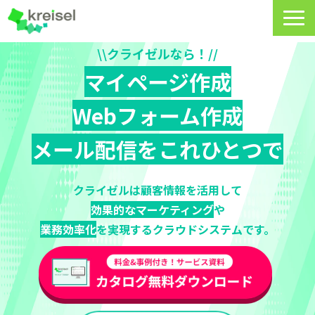
\\クライゼルなら！//
特長
マイページ作成
サービス一覧
Webフォーム作成
クライゼルの使い方
メール配信をこれひとつで
資料DL・ウェビナー一覧
導入事例
クライゼルは顧客情報を活用して
効果的なマーケティング
や
料金・プラン
業務効率化
を実現するクラウドシステムです。
よくあるご質問
CRMラボ