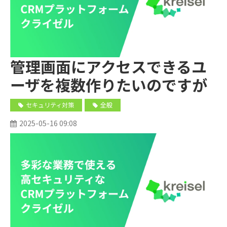
管理画面にアクセスできるユ
ーザを複数作りたいのですが
可能ですか。またそれらのユ
セキュリティ対策
全般
ーザの権限の設定は可能です
2025-05-16 09:08
か？