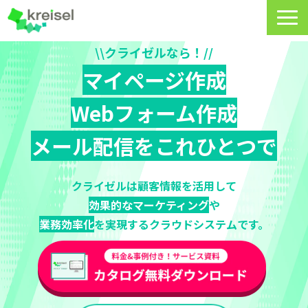
\\クライゼルなら！//
特長
マイページ作成
サービス一覧
Webフォーム作成
クライゼルの使い方
メール配信をこれひとつで
資料DL・ウェビナー一覧
導入事例
クライゼルは顧客情報を活用して
効果的なマーケティング
や
料金・プラン
業務効率化
を実現するクラウドシステムです。
よくあるご質問
CRMラボ