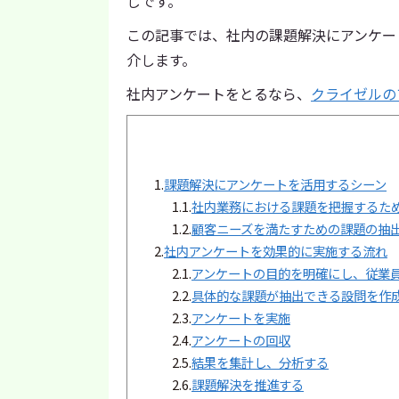
じです。
この記事では、社内の課題解決にアンケー
介します。
社内アンケートをとるなら、
クライゼルの
1.
課題解決にアンケートを活用するシーン
1.1.
社内業務における課題を把握するた
1.2.
顧客ニーズを満たすための課題の抽
2.
社内アンケートを効果的に実施する流れ
2.1.
アンケートの目的を明確にし、従業
2.2.
具体的な課題が抽出できる設問を作
2.3.
アンケートを実施
2.4.
アンケートの回収
2.5.
結果を集計し、分析する
2.6.
課題解決を推進する