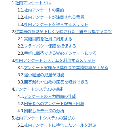
1.
社内アンケートとは
1.1.
社内アンケートの目的
1.2.
社内アンケートが注目される背景
1.3.
社内アンケートを導入するメリット
2.
従業員の意見が正しく反映された回答を収集するコツ
2.1.
実施目的を社員に周知する
2.2.
プライバシー保護を担保する
2.3.
手軽に回答できるWebアンケートにする
3.
社内アンケートシステムを利用するメリット
3.1.
アンケート実施から集計まで業務効率が上がる
3.2.
途中経過の把握が可能
3.3.
回答漏れや白紙の回答を軽減できる
4.
アンケートシステムの機能
4.1.
アンケートの入力画面の作成
4.2.
回答者へのアンケート配布・回収
4.3.
回収したデータの分析
5.
社内アンケートシステムの選び方
5.1.
社内アンケートに特化したツールを選ぶ