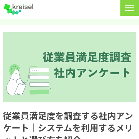
特長
サービス一覧
クライゼルの使い方
資料DL・ウェビナー一覧
導入事例
料金・プラン
よくあるご質問
従業員満足度を調査する社内アン
ケート｜システムを利用するメリ
CRMラボ