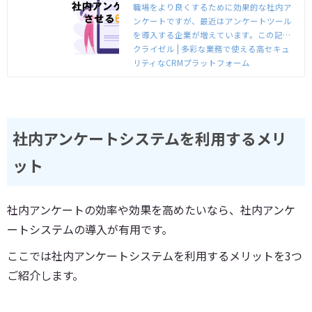
ィードバックまでの手順を解説 |
職場をより良くするために効果的な社内ア
ンケートですが、最近はアンケートツール
クライゼル | 多彩な業務で使え
を導入する企業が増えています。この記事
る高セキュリティなCRMプラッ
では、社内アンケートを成功に導くための
クライゼル | 多彩な業務で使える高セキュ
トフォーム
アンケートツールの活用術を伝授していま
リティなCRMプラットフォーム
す。
社内アンケートシステムを利用するメリ
ット
社内アンケートの効率や効果を高めたいなら、社内アンケ
ートシステムの導入が有用です。
ここでは社内アンケートシステムを利用するメリットを3つ
ご紹介します。