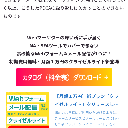
く以上、こうしたPDCAの繰り返しは欠かすことのできない
ものです。
Webマーケターの痒い所に手が届く
MA・SFAツールでカバーできない
高機能なWebフォーム＆メール配信が1つに！
初期費用無料・月額１万円のクライゼルライト新登場
【月額１万円】新プラン「クラ
イゼルライト」をリリースしま
した。
幅広いお客様にご利用いただけるように、
フォームサービスとメールサービスに特化
した新プラン「クライゼルライト」をご用