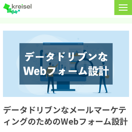
特長
サービス一覧
クライゼルの使い方
資料DL・ウェビナー一覧
導入事例
料金・プラン
よくあるご質問
データドリブンなメールマーケテ
ィングのためのWebフォーム設計
CRMラボ