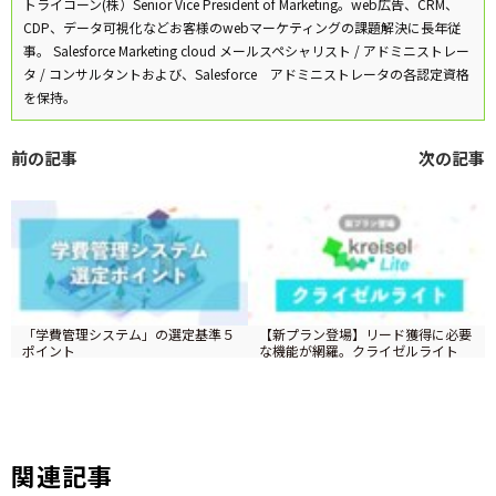
トライコーン(株）Senior Vice President of Marketing。web広告、CRM、
CDP、データ可視化などお客様のwebマーケティングの課題解決に長年従
事。 Salesforce Marketing cloud メールスペシャリスト / アドミニストレー
タ / コンサルタントおよび、Salesforce アドミニストレータの各認定資格
を保持。
前の記事
次の記事
「学費管理システム」の選定基準５
【新プラン登場】リード獲得に必要
ポイント
な機能が網羅。クライゼルライト
ツイート
関連記事