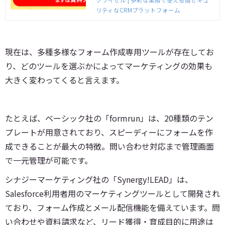
高い安定性はそのままに、初期０円、月額1
リティなCRMプラットフォーム
0,000円でクライゼルライトをご利用いただ
けます。
現在は、多種多様なフォーム作成専用ツールが存在してお
り、どのツールを選ぶかによってマーケティングの効果も
大きく変わってくると言えます。
たとえば、ベーシック社の「formrun」は、20種類のテン
プレートが用意されており、スピーディーにフォームを作
成できることが最大の特徴。問い合わせ対応まで管理画面
で一元管理が可能です。
シナジーマーケティング社の「Synergy!LEAD」は、
Salesforce利用者用のマーケティングツールとして開発され
ており、フォーム作成とメール配信機能を備えています。問
い合わせや資料請求など、リード獲得・育成目的に用途は