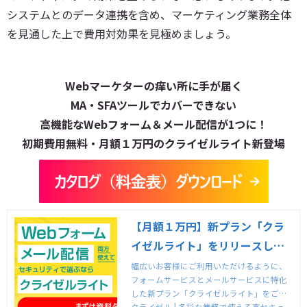
システムとのデータ連携を含め、マーケティング業務全体
を見通した上で費用対効果を見極めましょう。
Webマーケターの痒い所に手が届く
MA・SFAツールでカバーできない
高機能なWebフォーム＆メール配信が1つに！
初期費用無料・月額１万円のクライゼルライト新登場
【月額１万円】新プラン「クラ
イゼルライト」をリリースしま
した。
幅広いお客様にご利用いただけるように、
フォームサービスとメールサービスに特化
した新プラン「クライゼルライト」をご用
意しました。 クライゼルの高セキュリティ
クライゼル | 多彩な業務で使える高セキュ