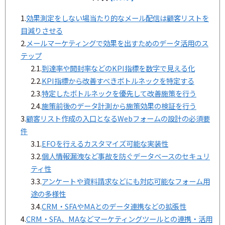
1.
効果測定をしない場当たり的なメール配信は顧客リストを
目減りさせる
2.
メールマーケティングで効果を出すためのデータ活用のス
テップ
2.1.
到達率や開封率などのKPI指標を数字で見える化
2.2.
KPI指標から改善すべきボトルネックを特定する
2.3.
特定したボトルネックを優先して改善施策を行う
2.4.
施策前後のデータ計測から施策効果の検証を行う
3.
顧客リスト作成の入口となるWebフォームの設計の必須要
件
3.1.
EFOを行えるカスタマイズ可能な実装性
3.2.
個人情報漏洩など事故を防ぐデータベースのセキュリ
ティ性
3.3.
アンケートや資料請求などにも対応可能なフォーム用
途の多様性
3.4.
CRM・SFAやMAとのデータ連携などの拡張性
4.
CRM・SFA、MAなどマーケティングツールとの連携・活用